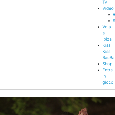
Tv
Video
R
S
Vola
a
Ibiza
Kiss
Kiss
BauBa
Shop
Entra
in
gioco