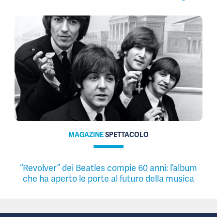
MAGAZINE
SPETTACOLO
“Revolver” dei Beatles compie 60 anni: l’album
che ha aperto le porte al futuro della musica