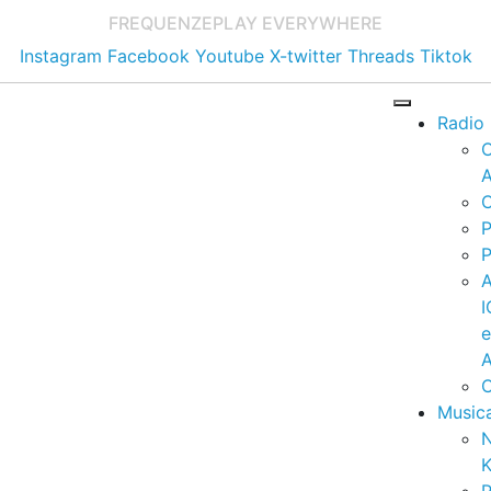
FREQUENZE
PLAY EVERYWHERE
Instagram
Facebook
Youtube
X-twitter
Threads
Tiktok
Radio
A
C
P
P
I
A
C
Music
K