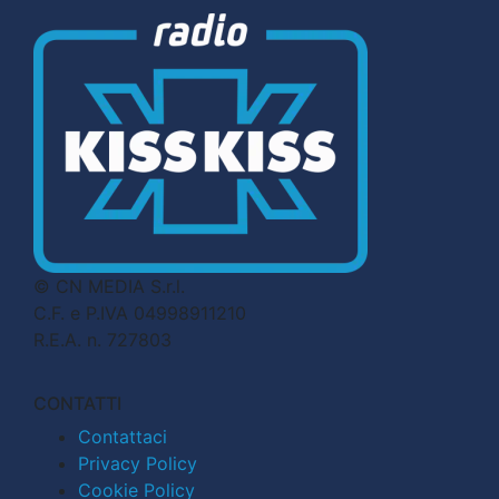
© CN MEDIA S.r.l.
C.F. e P.IVA 04998911210
R.E.A. n. 727803
CONTATTI
Contattaci
Privacy Policy
Cookie Policy