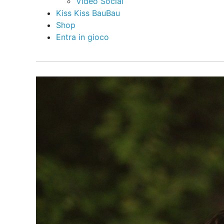
Video Social
Kiss Kiss BauBau
Shop
Entra in gioco