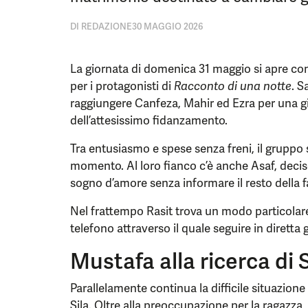
DI
REDAZIONE
30 MAGGIO 2026
La giornata di domenica 31 maggio si apre c
per i protagonisti di
Racconto di una notte
. S
raggiungere Canfeza, Mahir ed Ezra per una gio
dell’attesissimo fidanzamento.
Tra entusiasmo e spese senza freni, il gruppo si
momento. Al loro fianco c’è anche Asaf, deciso
sogno d’amore senza informare il resto della fa
Nel frattempo Rasit trova un modo particolare
telefono attraverso il quale seguire in diretta 
Mustafa alla ricerca di S
Parallelamente continua la difficile situazione
Sila. Oltre alla preoccupazione per la ragazza, 