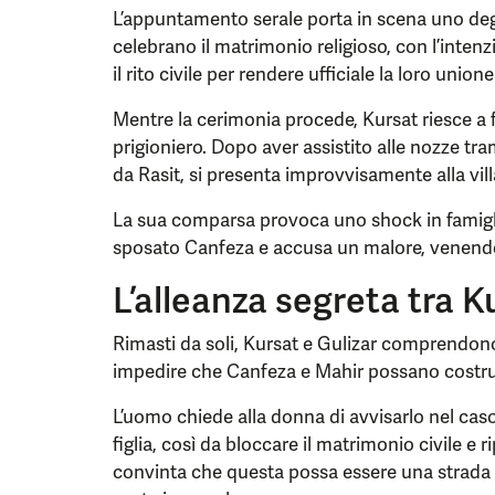
L’appuntamento serale porta in scena uno degl
celebrano il matrimonio religioso, con l’inten
il rito civile per rendere ufficiale la loro union
Mentre la cerimonia procede, Kursat riesce a f
prigioniero. Dopo aver assistito alle nozze t
da Rasit, si presenta improvvisamente alla vill
La sua comparsa provoca uno shock in famigli
sposato Canfeza e accusa un malore, venendo
L’alleanza segreta tra K
Rimasti da soli, Kursat e Gulizar comprendono
impedire che Canfeza e Mahir possano costruir
L’uomo chiede alla donna di avvisarlo nel cas
figlia, così da bloccare il matrimonio civile e r
convinta che questa possa essere una strada 