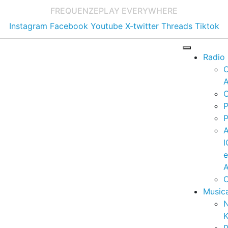
FREQUENZE
PLAY EVERYWHERE
Instagram
Facebook
Youtube
X-twitter
Threads
Tiktok
Radio
A
C
P
P
I
A
C
Music
K