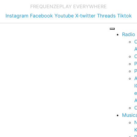
FREQUENZE
PLAY EVERYWHERE
Instagram
Facebook
Youtube
X-twitter
Threads
Tiktok
Radio
A
C
P
P
I
A
C
Music
K