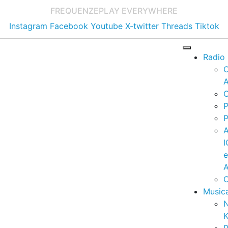
FREQUENZE
PLAY EVERYWHERE
Instagram
Facebook
Youtube
X-twitter
Threads
Tiktok
Radio
A
C
P
P
I
A
C
Music
K