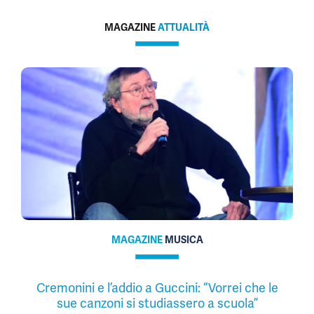
MAGAZINE
ATTUALITÀ
MAGAZINE
MUSICA
Cremonini e l’addio a Guccini: “Vorrei che le
sue canzoni si studiassero a scuola”