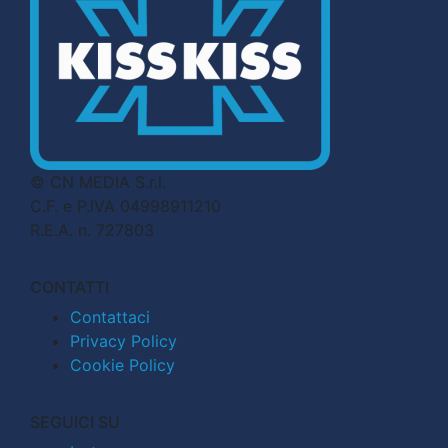
© CN MEDIA S.r.l.
C.F. e P.IVA 04998911210
R.E.A. n. 727803
CONTATTI
Contattaci
Privacy Policy
Cookie Policy
SEGUICI SU