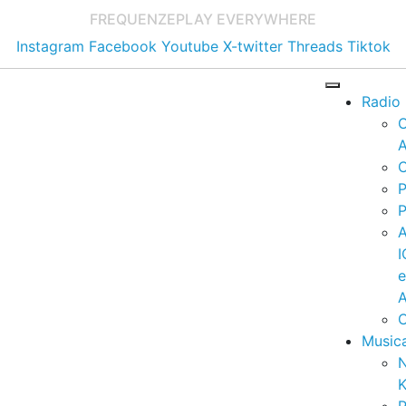
FREQUENZE
PLAY EVERYWHERE
Instagram
Facebook
Youtube
X-twitter
Threads
Tiktok
Radio
A
C
P
P
I
A
C
Music
K