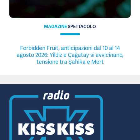
MAGAZINE
SPETTACOLO
Forbidden Fruit, anticipazioni dal 10 al 14
agosto 2026: Yildiz e Çağatay si avvicinano,
tensione tra Şahika e Mert