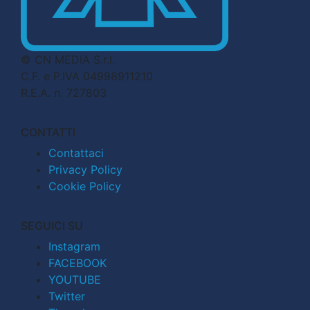
© CN MEDIA S.r.l.
C.F. e P.IVA 04998911210
R.E.A. n. 727803
CONTATTI
Contattaci
Privacy Policy
Cookie Policy
SEGUICI SU
Instagram
FACEBOOK
YOUTUBE
Twitter