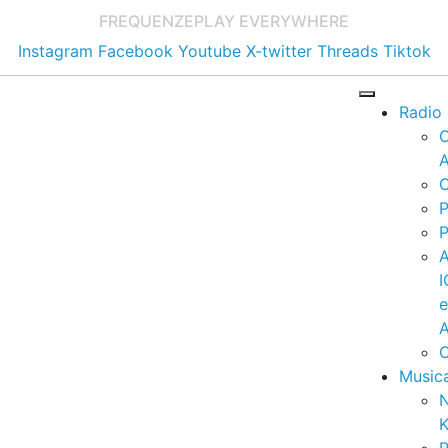
FREQUENZE
PLAY EVERYWHERE
Instagram
Facebook
Youtube
X-twitter
Threads
Tiktok
Radio
A
C
P
P
I
A
C
Music
K