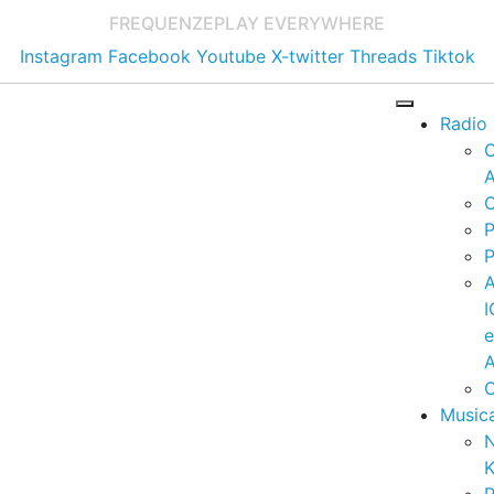
FREQUENZE
PLAY EVERYWHERE
Instagram
Facebook
Youtube
X-twitter
Threads
Tiktok
Radio
A
C
P
P
I
A
C
Music
K