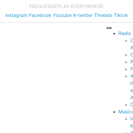
FREQUENZE
PLAY EVERYWHERE
Instagram
Facebook
Youtube
X-twitter
Threads
Tiktok
Radio
A
C
P
P
I
A
C
Music
K