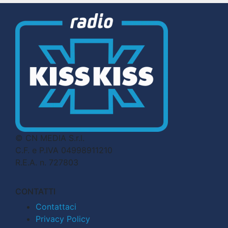
© CN MEDIA S.r.l.
C.F. e P.IVA 04998911210
R.E.A. n. 727803
CONTATTI
Contattaci
Privacy Policy