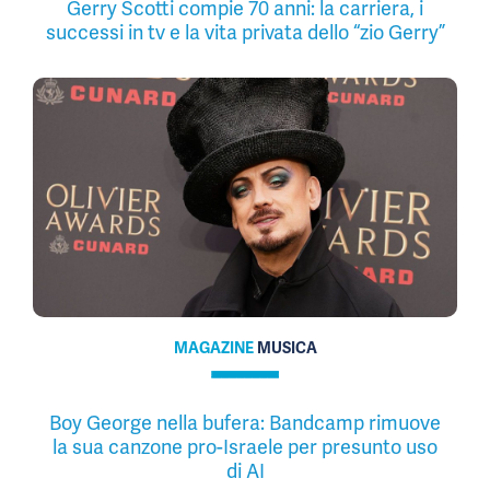
Gerry Scotti compie 70 anni: la carriera, i
successi in tv e la vita privata dello “zio Gerry”
MAGAZINE
MUSICA
Boy George nella bufera: Bandcamp rimuove
la sua canzone pro-Israele per presunto uso
di AI