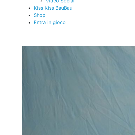
Video Social
Kiss Kiss BauBau
Shop
Entra in gioco