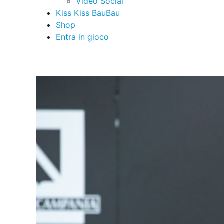
Video Social
Kiss Kiss BauBau
Shop
Entra in gioco