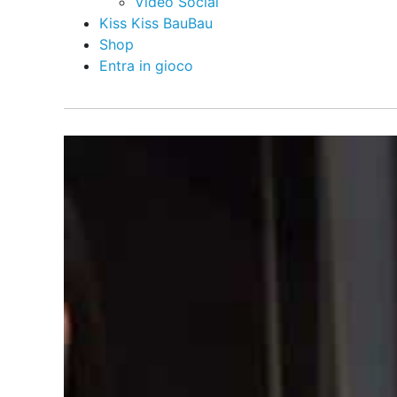
Video Social
Kiss Kiss BauBau
Shop
Entra in gioco