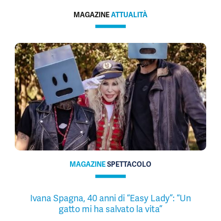
MAGAZINE
ATTUALITÀ
MAGAZINE
SPETTACOLO
Ivana Spagna, 40 anni di “Easy Lady”: “Un
gatto mi ha salvato la vita”