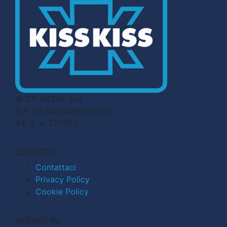
© CN MEDIA S.r.l.
C.F. e P.IVA 04998911210
R.E.A. n. 727803
CONTATTI
Contattaci
Privacy Policy
Cookie Policy
SEGUICI SU