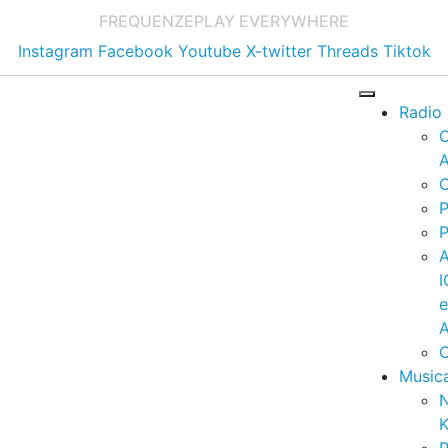
FREQUENZE
PLAY EVERYWHERE
Instagram
Facebook
Youtube
X-twitter
Threads
Tiktok
Radio
A
C
P
P
I
A
C
Music
K