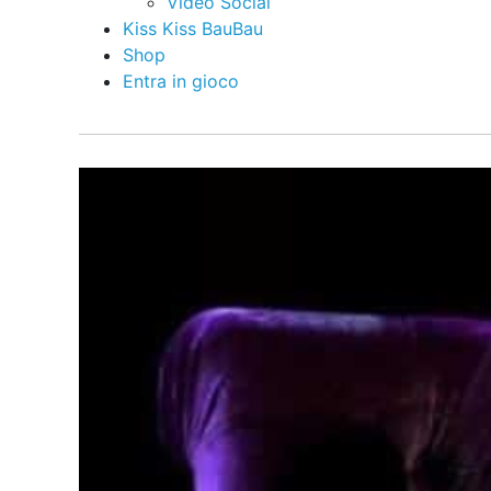
Video Social
Kiss Kiss BauBau
Shop
Entra in gioco