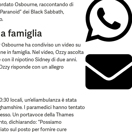
cordato Osbourne, raccontando di
“Paranoid” dei Black Sabbath,
zo.
a famiglia
lly Osbourne ha condiviso un video su
e in famiglia. Nel video, Ozzy ascolta
 con il nipotino Sidney di due anni.
e Ozzy risponde con un allegro
 10:30 locali, un’eliambulanza è stata
nghamshire. I paramedici hanno tentato
ccesso. Un portavoce della Thames
nto, dichiarando: “Possiamo
iato sul posto per fornire cure