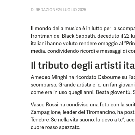
DI
REDAZIONE
24 LUGLIO 2025
Il mondo della musica è in lutto per la scomp
frontman dei Black Sabbath, deceduto il 22 lugl
italiani hanno voluto rendere omaggio al “Princ
media, condividendo ricordi e messaggi di cor
Il tributo degli artisti ita
Amedeo Minghi ha ricordato Osbourne su Fac
scomparso. Grande artista e io, un fan giovani
come era in uso quegli anni. Beata gioventù. S
Vasco Rossi ha condiviso una foto con la scr
Zampaglione, leader dei Tiromancino, ha postat
Tenebre. Se nella vita suono, lo devo a te”,
cuore rosso spezzato.