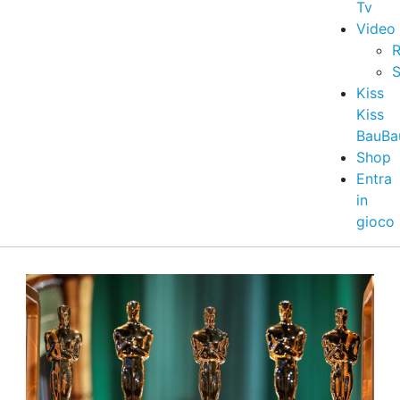
Tv
Video
R
S
Kiss
Kiss
BauBa
Shop
Entra
in
gioco