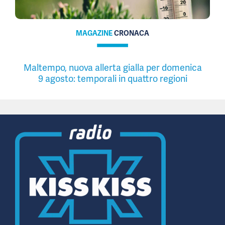
MAGAZINE
CRONACA
Maltempo, nuova allerta gialla per domenica
9 agosto: temporali in quattro regioni