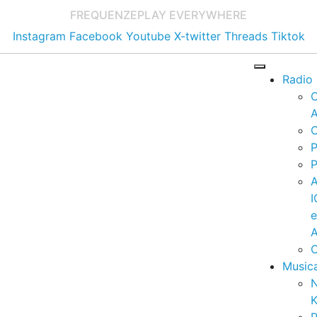
FREQUENZE
PLAY EVERYWHERE
Instagram
Facebook
Youtube
X-twitter
Threads
Tiktok
Radio
A
C
P
P
I
A
C
Music
K