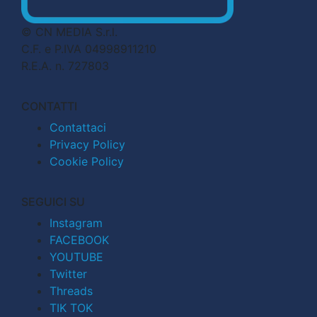
© CN MEDIA S.r.l.
C.F. e P.IVA 04998911210
R.E.A. n. 727803
CONTATTI
Contattaci
Privacy Policy
Cookie Policy
SEGUICI SU
Instagram
FACEBOOK
YOUTUBE
Twitter
Threads
TIK TOK