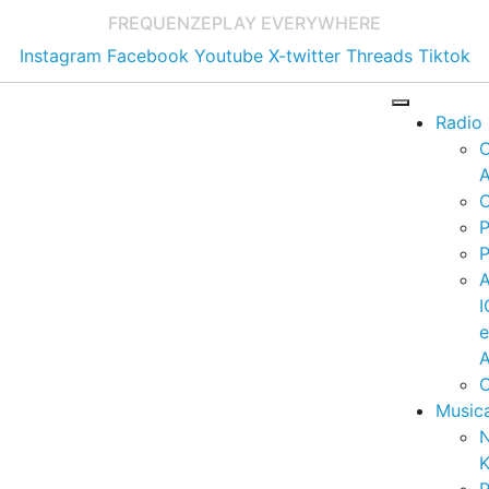
FREQUENZE
PLAY EVERYWHERE
Instagram
Facebook
Youtube
X-twitter
Threads
Tiktok
Radio
A
C
P
P
I
A
C
Music
K