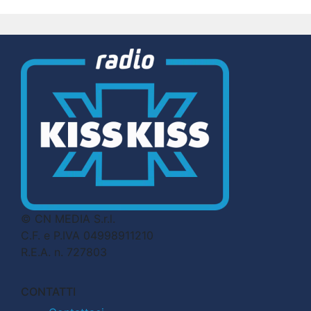
© CN MEDIA S.r.l.
C.F. e P.IVA 04998911210
R.E.A. n. 727803
CONTATTI