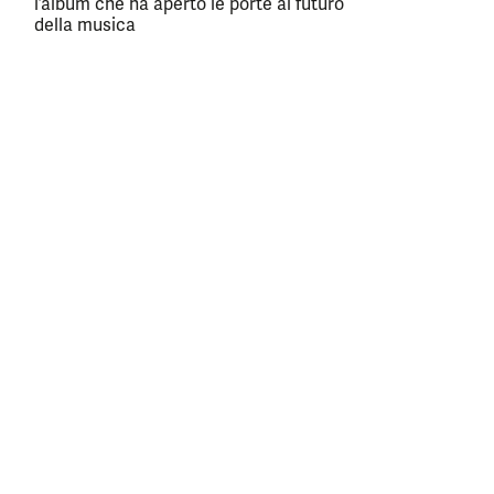
l’album che ha aperto le porte al futuro
della musica