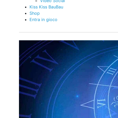
Video Social
Kiss Kiss BauBau
Shop
Entra in gioco