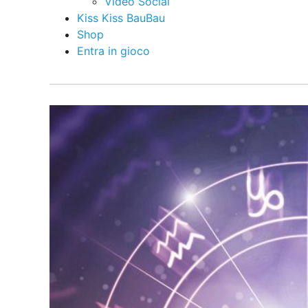
Video Social
Kiss Kiss BauBau
Shop
Entra in gioco