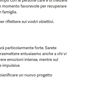
 tempo con le persone care e di mettere
 un momento favorevole per recuperare
n famiglia.
 riflettere sui vostri obiettivi.
arà particolarmente forte. Sarete
a trasmettere entusiasmo anche a chi vi
ivere emozioni intense, mentre sul
e impulsive.
r pianificare un nuovo progetto