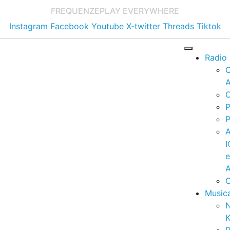
FREQUENZE
PLAY EVERYWHERE
Instagram
Facebook
Youtube
X-twitter
Threads
Tiktok
Radio
A
C
P
P
I
A
C
Music
K