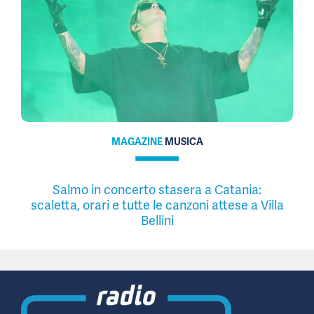
MAGAZINE
MUSICA
Salmo in concerto stasera a Catania:
scaletta, orari e tutte le canzoni attese a Villa
Bellini