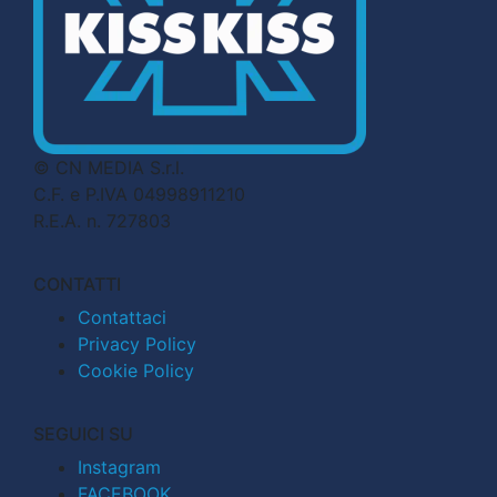
© CN MEDIA S.r.l.
C.F. e P.IVA 04998911210
R.E.A. n. 727803
CONTATTI
Contattaci
Privacy Policy
Cookie Policy
SEGUICI SU
Instagram
FACEBOOK