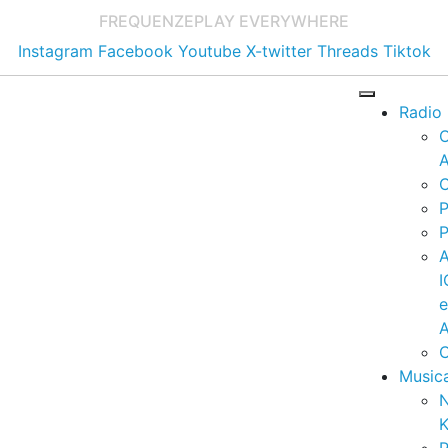
FREQUENZE
PLAY EVERYWHERE
Instagram
Facebook
Youtube
X-twitter
Threads
Tiktok
Radio
A
C
P
P
I
A
C
Music
K