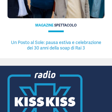
MAGAZINE
SPETTACOLO
Un Posto al Sole: pausa estiva e celebrazione
dei 30 anni della soap di Rai 3