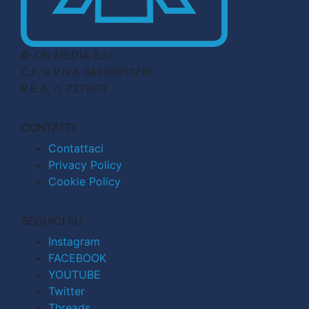
© CN MEDIA S.r.l.
C.F. e P.IVA 04998911210
R.E.A. n. 727803
CONTATTI
Contattaci
Privacy Policy
Cookie Policy
SEGUICI SU
Instagram
FACEBOOK
YOUTUBE
Twitter
Threads