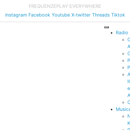
FREQUENZE
PLAY EVERYWHERE
Instagram
Facebook
Youtube
X-twitter
Threads
Tiktok
Radio
A
C
P
P
I
A
C
Music
K