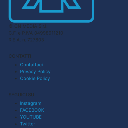
© CN MEDIA S.r.l.
C.F. e P.IVA 04998911210
R.E.A. n. 727803
CONTATTI
Contattaci
Privacy Policy
Cookie Policy
SEGUICI SU
Instagram
FACEBOOK
YOUTUBE
Twitter