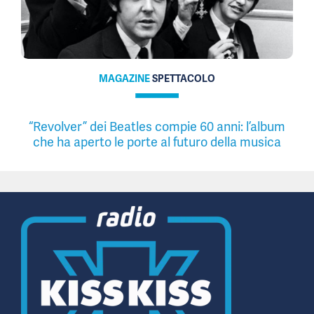
MAGAZINE
SPETTACOLO
“Revolver” dei Beatles compie 60 anni: l’album
che ha aperto le porte al futuro della musica