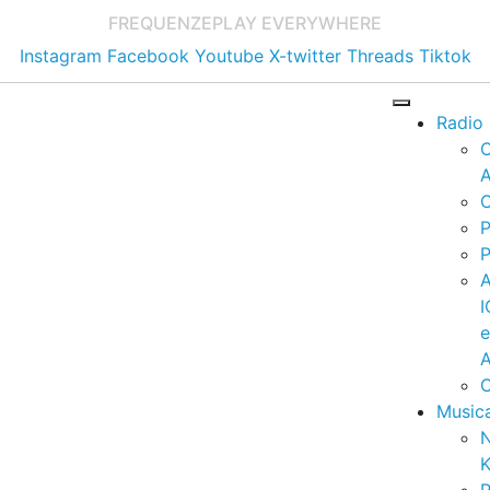
FREQUENZE
PLAY EVERYWHERE
Instagram
Facebook
Youtube
X-twitter
Threads
Tiktok
Radio
A
C
P
P
I
A
C
Music
K