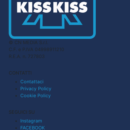
© CN MEDIA S.r.l.
C.F. e P.IVA 04998911210
R.E.A. n. 727803
CONTATTI
Contattaci
Privacy Policy
Cookie Policy
SEGUICI SU
Instagram
FACEBOOK