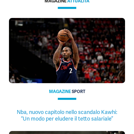
MAGAZINE
ATTUALITÀ
MAGAZINE
SPORT
Nba, nuovo capitolo nello scandalo Kawhi:
“Un modo per eludere il tetto salariale”