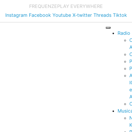
FREQUENZE
PLAY EVERYWHERE
Instagram
Facebook
Youtube
X-twitter
Threads
Tiktok
Radio
A
C
P
P
I
A
C
Music
K