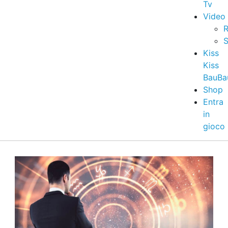
Tv
Video
R
S
Kiss
Kiss
BauBa
Shop
Entra
in
gioco