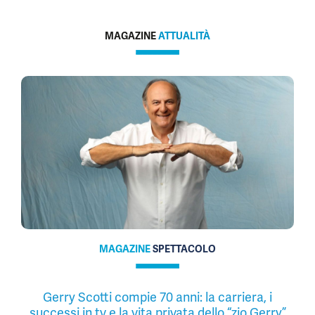
MAGAZINE
ATTUALITÀ
MAGAZINE
SPETTACOLO
Gerry Scotti compie 70 anni: la carriera, i
successi in tv e la vita privata dello “zio Gerry”