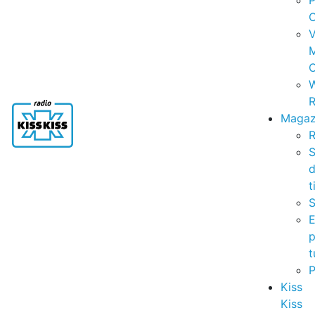
P
C
V
C
R
Magaz
R
S
t
S
p
t
Kiss
Kiss