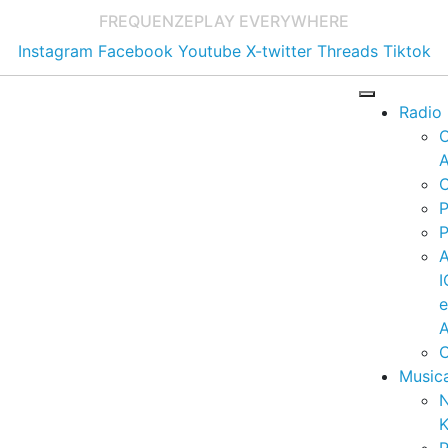
FREQUENZE
PLAY EVERYWHERE
Instagram
Facebook
Youtube
X-twitter
Threads
Tiktok
Radio
A
C
P
P
I
A
C
Music
K