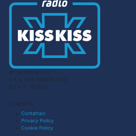
© CN MEDIA S.r.l.
C.F. e P.IVA 04998911210
R.E.A. n. 727803
CONTATTI
Contattaci
Privacy Policy
Cookie Policy