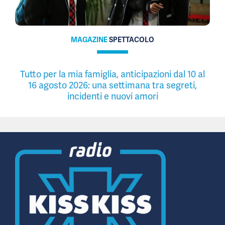
MAGAZINE
SPETTACOLO
Tutto per la mia famiglia, anticipazioni dal 10 al
16 agosto 2026: una settimana tra segreti,
incidenti e nuovi amori