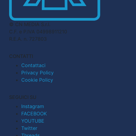
© CN MEDIA S.r.l.
C.F. e P.IVA 04998911210
R.E.A. n. 727803
CONTATTI
Contattaci
Privacy Policy
Cookie Policy
SEGUICI SU
Instagram
FACEBOOK
YOUTUBE
Twitter
Threads