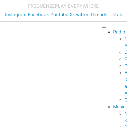
FREQUENZE
PLAY EVERYWHERE
Instagram
Facebook
Youtube
X-twitter
Threads
Tiktok
Radio
A
C
P
P
I
A
C
Music
K