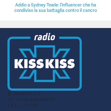
Addio a Sydney Towle: l’influencer che ha
condiviso la sua battaglia contro il cancro
© CN MEDIA S.r.l.
C.F. e P.IVA 04998911210
R.E.A. n. 727803