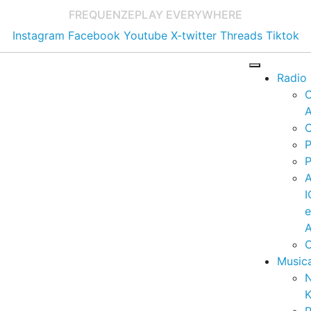
FREQUENZE
PLAY EVERYWHERE
Instagram
Facebook
Youtube
X-twitter
Threads
Tiktok
Radio
A
C
P
P
I
A
C
Music
K