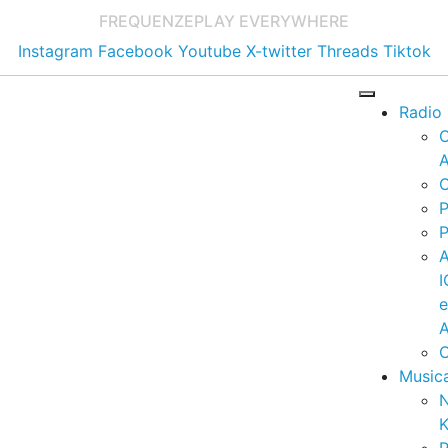
FREQUENZE
PLAY EVERYWHERE
Instagram
Facebook
Youtube
X-twitter
Threads
Tiktok
Radio
A
C
P
P
I
A
C
Music
K