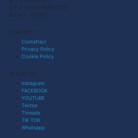
C.F. e P.IVA 04998911210
R.E.A. n. 727803
CONTATTI
Contattaci
Privacy Policy
Cookie Policy
SEGUICI SU
Instagram
FACEBOOK
YOUTUBE
Twitter
Threads
TIK TOK
Whatsapp