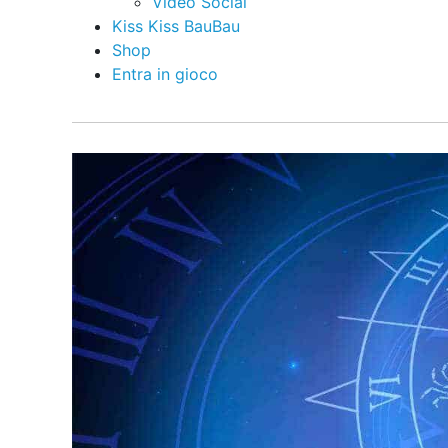
Video Social
Kiss Kiss BauBau
Shop
Entra in gioco