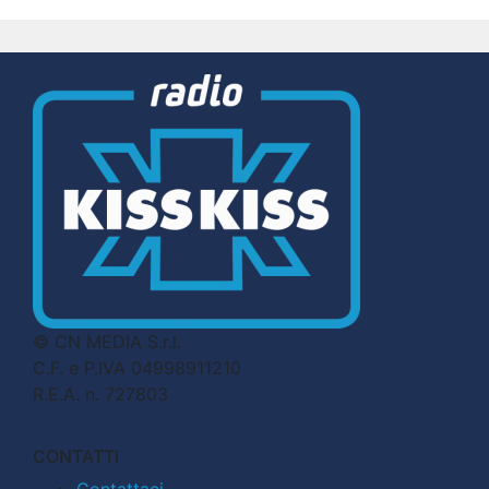
© CN MEDIA S.r.l.
C.F. e P.IVA 04998911210
R.E.A. n. 727803
CONTATTI
Contattaci