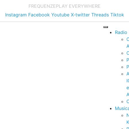
FREQUENZE
PLAY EVERYWHERE
Instagram
Facebook
Youtube
X-twitter
Threads
Tiktok
Radio
A
C
P
P
I
A
C
Music
K