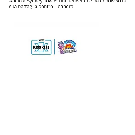
Addio a Sydney Towle: l’influencer che ha condiviso la
sua battaglia contro il cancro