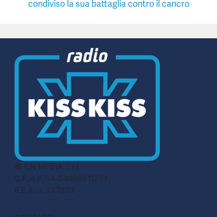
condiviso la sua battaglia contro il cancro
© CN MEDIA S.r.l.
C.F. e P.IVA 04998911210
R.E.A. n. 727803