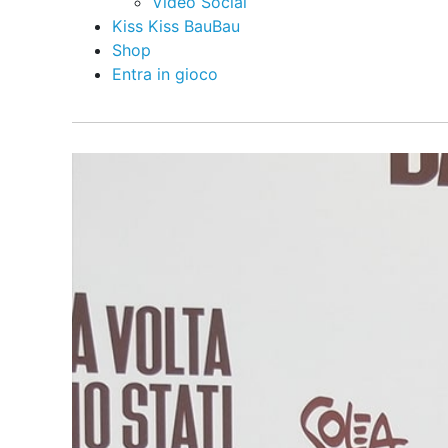
Video Social
Kiss Kiss BauBau
Shop
Entra in gioco