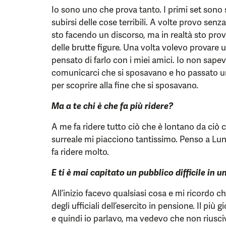
Io sono uno che prova tanto. I primi set sono
subirsi delle cose terribili. A volte provo senz
sto facendo un discorso, ma in realtà sto pro
delle brutte figure. Una volta volevo provare
pensato di farlo con i miei amici. Io non sap
comunicarci che si sposavano e ho passato un
per scoprire alla fine che si sposavano.
Ma a te chi è che fa più ridere?
A me fa ridere tutto ciò che è lontano da ciò c
surreale mi piacciono tantissimo. Penso a Lun
fa ridere molto.
E ti è mai capitato un pubblico difficile in 
All’inizio facevo qualsiasi cosa e mi ricordo c
degli ufficiali dell’esercito in pensione. Il pi
e quindi io parlavo, ma vedevo che non riusciv