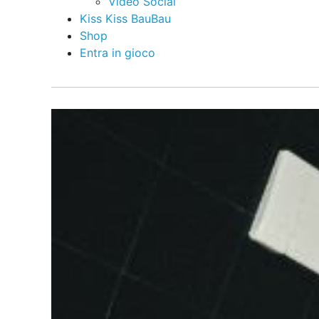
Video Social
Kiss Kiss BauBau
Shop
Entra in gioco