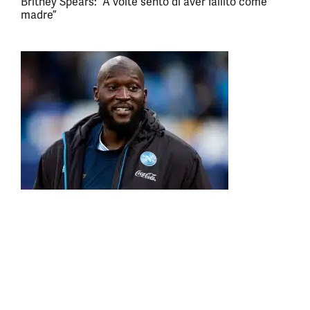
Britney Spears: “A volte sento di aver fallito come
madre”