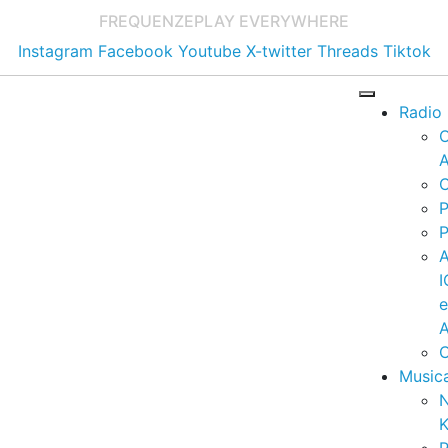
FREQUENZE
PLAY EVERYWHERE
Instagram
Facebook
Youtube
X-twitter
Threads
Tiktok
Radio
A
C
P
P
I
A
C
Music
K