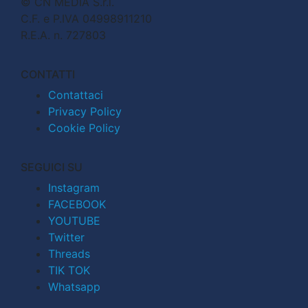
© CN MEDIA S.r.l.
C.F. e P.IVA 04998911210
R.E.A. n. 727803
CONTATTI
Contattaci
Privacy Policy
Cookie Policy
SEGUICI SU
Instagram
FACEBOOK
YOUTUBE
Twitter
Threads
TIK TOK
Whatsapp