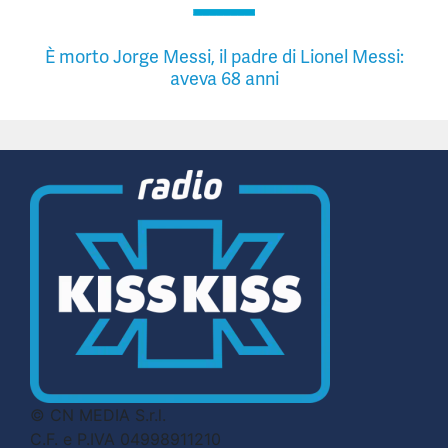
È morto Jorge Messi, il padre di Lionel Messi:
aveva 68 anni
© CN MEDIA S.r.l.
C.F. e P.IVA 04998911210