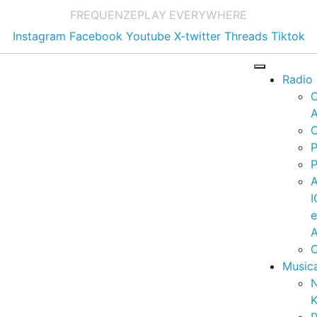
FREQUENZE
PLAY EVERYWHERE
Instagram
Facebook
Youtube
X-twitter
Threads
Tiktok
Radio
A
C
P
P
I
A
C
Music
K