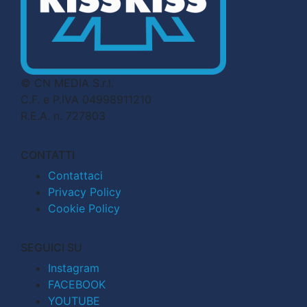
© CN MEDIA S.r.l.
C.F. e P.IVA 04998911210
R.E.A. n. 727803
CONTATTI
Contattaci
Privacy Policy
Cookie Policy
SEGUICI SU
Instagram
FACEBOOK
YOUTUBE