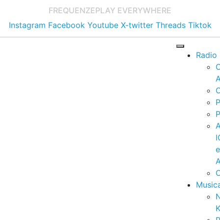
FREQUENZE
PLAY EVERYWHERE
Instagram
Facebook
Youtube
X-twitter
Threads
Tiktok
Radio
A
C
P
P
I
A
C
Music
K