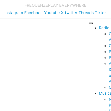
FREQUENZE
PLAY EVERYWHERE
Instagram
Facebook
Youtube
X-twitter
Threads
Tiktok
Radio
A
C
P
P
I
A
C
Music
K