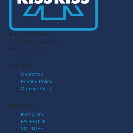
© CN MEDIA S.r.l.
C.F. e P.IVA 04998911210
R.E.A. n. 727803
CONTATTI
Contattaci
Privacy Policy
Cookie Policy
SEGUICI SU
Instagram
FACEBOOK
YOUTUBE