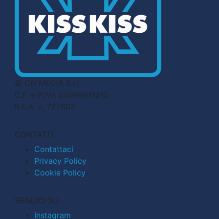
© CN MEDIA S.r.l.
C.F. e P.IVA 04998911210
R.E.A. n. 727803
CONTATTI
Contattaci
Privacy Policy
Cookie Policy
SEGUICI SU
Instagram