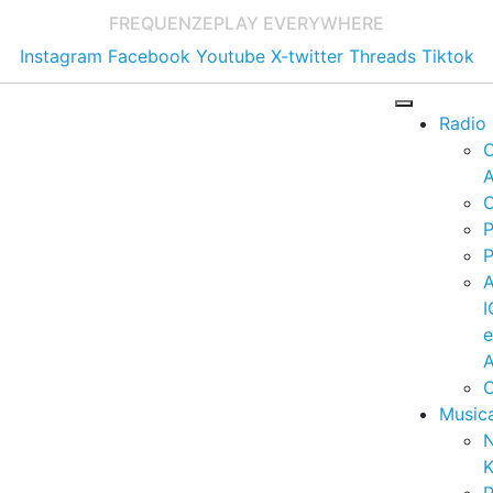
FREQUENZE
PLAY EVERYWHERE
Instagram
Facebook
Youtube
X-twitter
Threads
Tiktok
Radio
A
C
P
P
I
A
C
Music
K