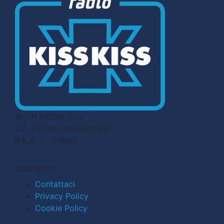
© CN MEDIA S.r.l.
C.F. e P.IVA 04998911210
R.E.A. n. 727803
CONTATTI
Contattaci
Privacy Policy
Cookie Policy