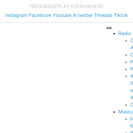
FREQUENZE
PLAY EVERYWHERE
Instagram
Facebook
Youtube
X-twitter
Threads
Tiktok
Radio
A
C
P
P
I
A
C
Music
K