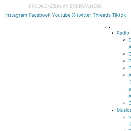
FREQUENZE
PLAY EVERYWHERE
Instagram
Facebook
Youtube
X-twitter
Threads
Tiktok
Radio
A
C
P
P
I
A
C
Music
K