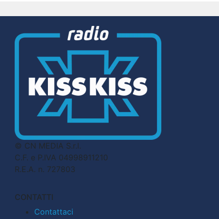
© CN MEDIA S.r.l.
C.F. e P.IVA 04998911210
R.E.A. n. 727803
CONTATTI
Contattaci