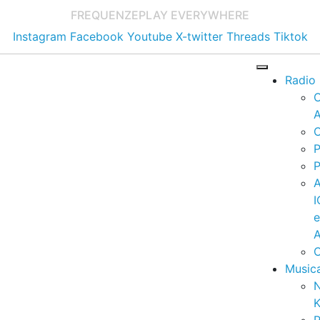
FREQUENZE
PLAY EVERYWHERE
Instagram
Facebook
Youtube
X-twitter
Threads
Tiktok
Radio
A
C
P
P
I
A
C
Music
K