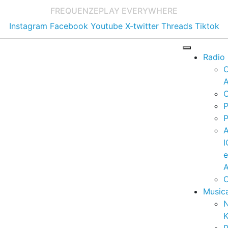
FREQUENZE
PLAY EVERYWHERE
Instagram
Facebook
Youtube
X-twitter
Threads
Tiktok
Radio
A
C
P
P
I
A
C
Music
K