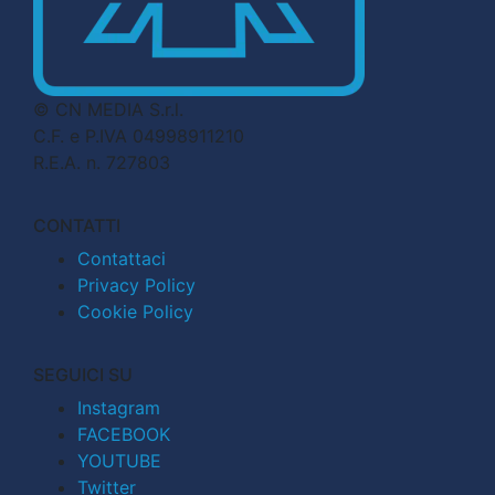
© CN MEDIA S.r.l.
C.F. e P.IVA 04998911210
R.E.A. n. 727803
CONTATTI
Contattaci
Privacy Policy
Cookie Policy
SEGUICI SU
Instagram
FACEBOOK
YOUTUBE
Twitter