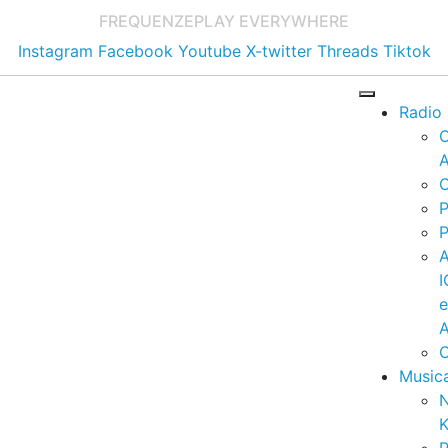
FREQUENZE
PLAY EVERYWHERE
Instagram
Facebook
Youtube
X-twitter
Threads
Tiktok
Radio
A
C
P
P
I
A
C
Music
K