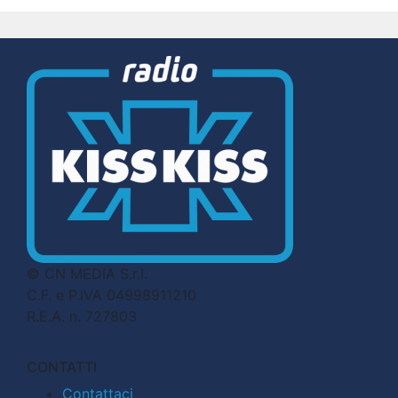
© CN MEDIA S.r.l.
C.F. e P.IVA 04998911210
R.E.A. n. 727803
CONTATTI
Contattaci