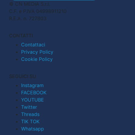
© CN MEDIA S.r.l.
C.F. e P.IVA 04998911210
R.E.A. n. 727803
CONTATTI
Contattaci
Privacy Policy
Cookie Policy
SEGUICI SU
Instagram
FACEBOOK
YOUTUBE
Twitter
Threads
TIK TOK
Whatsapp