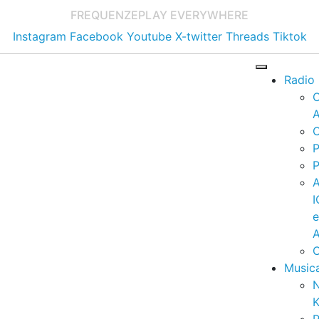
FREQUENZE
PLAY EVERYWHERE
Instagram
Facebook
Youtube
X-twitter
Threads
Tiktok
Radio
A
C
P
P
I
A
C
Music
K