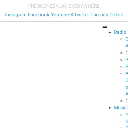
FREQUENZE
PLAY EVERYWHERE
Instagram
Facebook
Youtube
X-twitter
Threads
Tiktok
Radio
A
C
P
P
I
A
C
Music
K