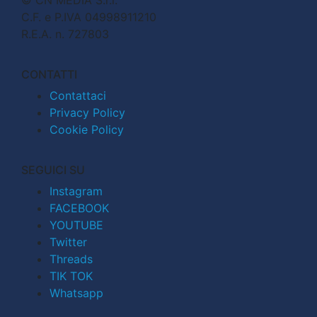
C.F. e P.IVA 04998911210
R.E.A. n. 727803
CONTATTI
Contattaci
Privacy Policy
Cookie Policy
SEGUICI SU
Instagram
FACEBOOK
YOUTUBE
Twitter
Threads
TIK TOK
Whatsapp