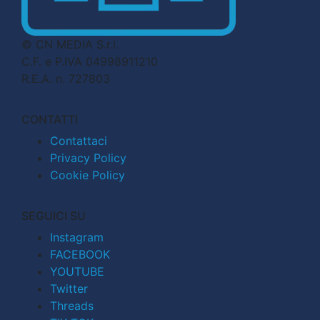
© CN MEDIA S.r.l.
C.F. e P.IVA 04998911210
R.E.A. n. 727803
CONTATTI
Contattaci
Privacy Policy
Cookie Policy
SEGUICI SU
Instagram
FACEBOOK
YOUTUBE
Twitter
Threads