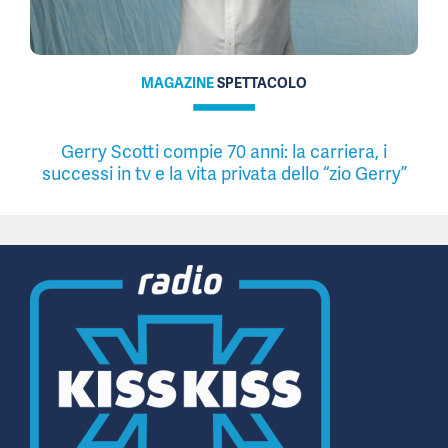
MAGAZINE
SPETTACOLO
Gerry Scotti compie 70 anni: la carriera, i
successi in tv e la vita privata dello “zio Gerry”