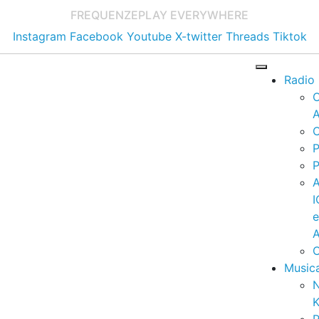
FREQUENZE
PLAY EVERYWHERE
Instagram
Facebook
Youtube
X-twitter
Threads
Tiktok
Radio
A
C
P
P
I
A
C
Music
K