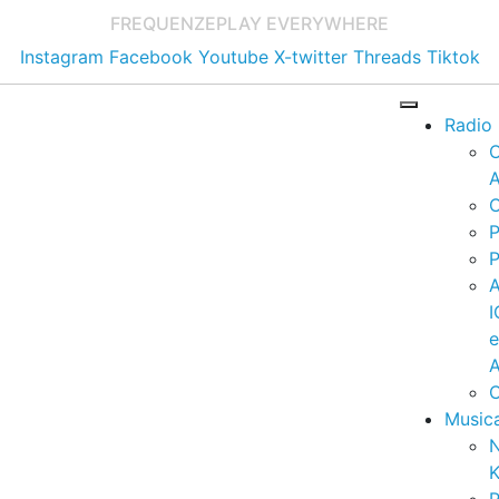
FREQUENZE
PLAY EVERYWHERE
Instagram
Facebook
Youtube
X-twitter
Threads
Tiktok
Radio
A
C
P
P
I
A
C
Music
K