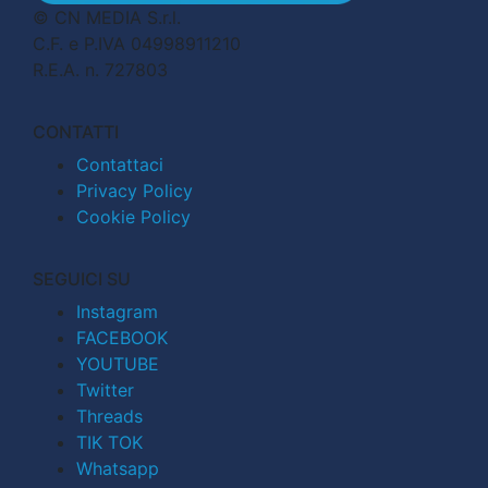
© CN MEDIA S.r.l.
C.F. e P.IVA 04998911210
R.E.A. n. 727803
CONTATTI
Contattaci
Privacy Policy
Cookie Policy
SEGUICI SU
Instagram
FACEBOOK
YOUTUBE
Twitter
Threads
TIK TOK
Whatsapp