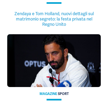
Zendaya e Tom Holland, nuovi dettagli sul
matrimonio segreto: la festa privata nel
Regno Unito
MAGAZINE
SPORT