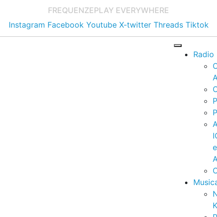
FREQUENZE
PLAY EVERYWHERE
Instagram
Facebook
Youtube
X-twitter
Threads
Tiktok
Radio
A
C
P
P
I
A
C
Music
K