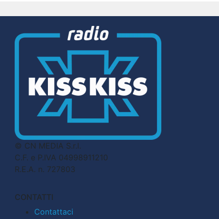
© CN MEDIA S.r.l.
C.F. e P.IVA 04998911210
R.E.A. n. 727803
CONTATTI
Contattaci