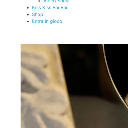
Video Social
Kiss Kiss BauBau
Shop
Entra in gioco