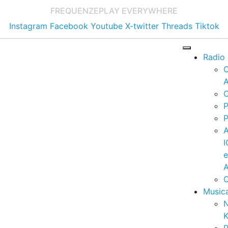
FREQUENZE
PLAY EVERYWHERE
Instagram
Facebook
Youtube
X-twitter
Threads
Tiktok
Radio
A
C
P
P
I
A
C
Music
K