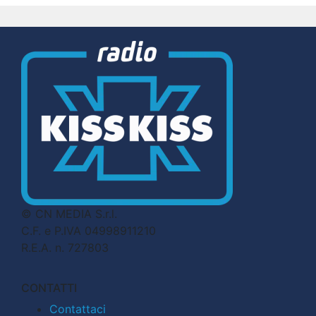
© CN MEDIA S.r.l.
C.F. e P.IVA 04998911210
R.E.A. n. 727803
CONTATTI
Contattaci