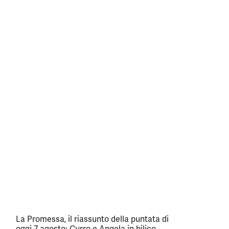
La Promessa, il riassunto della puntata di
oggi 7 agosto: Curro e Angela in bilico