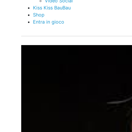
Video Social
Kiss Kiss BauBau
Shop
Entra in gioco